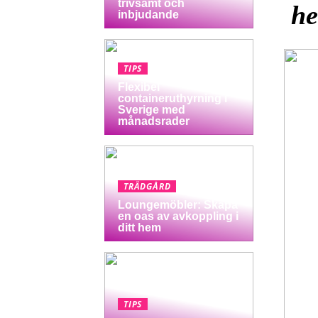
trivsamt och
he
inbjudande
TIPS
Flexibel
containeruthyrning i
Sverige med
månadsrader
TRÄDGÅRD
Loungemöbler: Skapa
en oas av avkoppling i
ditt hem
TIPS