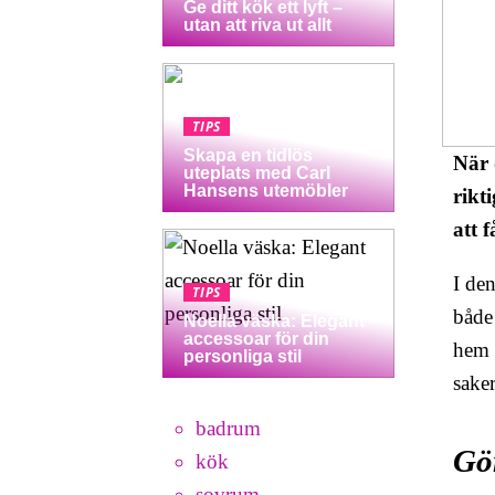
Ge ditt kök ett lyft –
utan att riva ut allt
TIPS
Skapa en tidlös
När d
uteplats med Carl
Hansens utemöbler
rikt
att 
I den
TIPS
både
Noella väska: Elegant
accessoar för din
hem 
personliga stil
saker
badrum
Gör
kök
sovrum