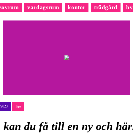
sovrum
vardagsrum
kontor
trädgård
by
/2023
Tips
 kan du få till en ny och härl