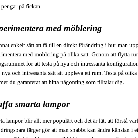
a pengar på fickan.
perimentera med möblering
nnat enkelt sätt att få till en direkt förändring i hur man u
rimentera med möblering på olika sätt. Genom att flytta ru
gsrummet för att testa på nya och intressanta konfiguration
ll nya och intressanta sätt att uppleva ett rum. Testa på olika
r du garanterat att hitta någonting som tilltalar dig.
affa smarta lampor
a lampor blir allt mer populärt och det är lätt att förstå 
ndringsbara färger gör att man snabbt kan ändra känslan i e