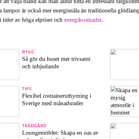
r att välja bland kan man alltid hitta en intressant färgkom
a lampor är också mer energisnåla än traditionella glödlam
i tider av höga elpriser och
energikostnader
.
BYGG
Så gör du huset mer trivsamt
och inbjudande
TIPS
Flexibel containeruthyrning i
Sverige med månadsrader
TRÄDGÅRD
Loungemöbler: Skapa en oas av