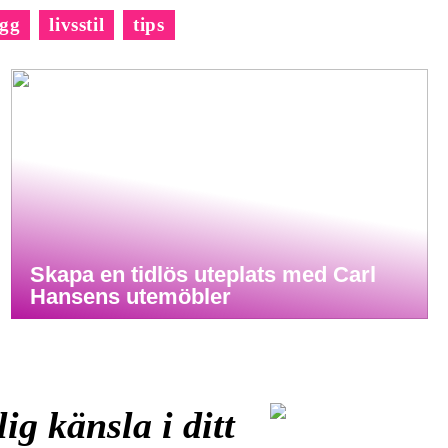
gg
livsstil
tips
Skapa en tidlös uteplats med Carl
Hansens utemöbler
ig känsla i ditt