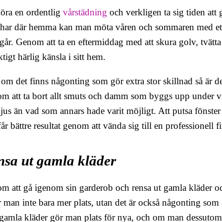
göra en ordentlig
vårstädning
och verkligen ta sig tiden at
har där hemma kan man möta våren och sommaren med ett 
går. Genom att ta en eftermiddag med att skura golv, tvätta
ktigt härlig känsla i sitt hem.
m det finns någonting som gör extra stor skillnad så är det
m att ta bort allt smuts och damm som byggs upp under vi
jus än vad som annars hade varit möjligt. Att putsa fönster
får bättre resultat genom att vända sig till en professionell 
nsa ut gamla kläder
m att gå igenom sin garderob och rensa ut gamla kläder o
r man inte bara mer plats, utan det är också någonting som 
 gamla kläder gör man plats för nya, och om man dessutom ka