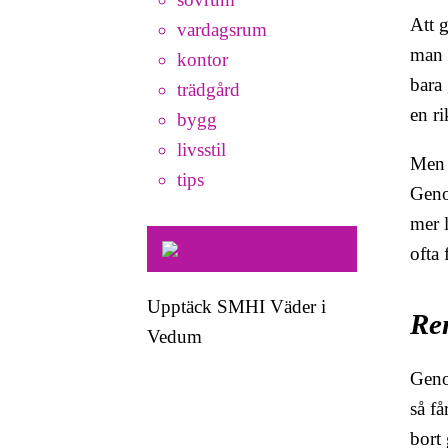
Att 
vardagsrum
man 
kontor
bara 
trädgård
en ri
bygg
livsstil
Men o
tips
Geno
mer l
ofta 
Upptäck SMHI Väder i
Re
Vedum
Geno
så få
bort