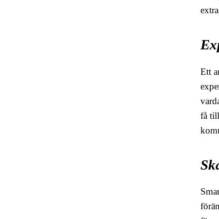
extr
Ex
Ett a
expe
varda
få ti
komme
Sk
Smart
förä