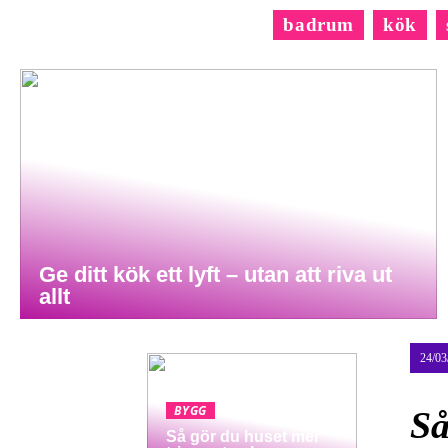
badrum
kök
Ge ditt kök ett lyft – utan att riva ut
allt
24/03
BYGG
Så
Så gör du huset mer