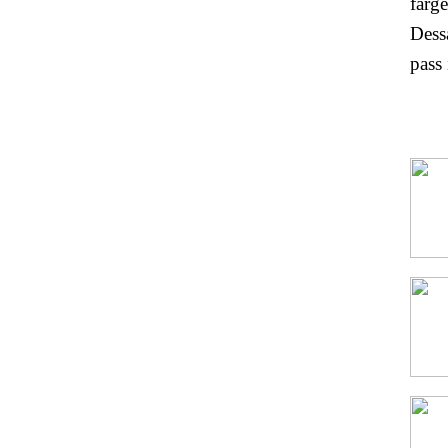
färge
Dess
pass 