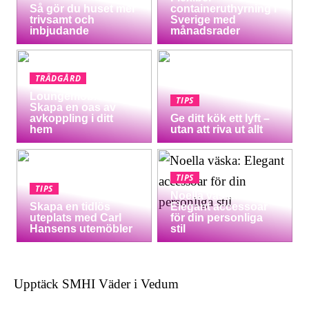
Så gör du huset mer
containeruthyrning i
trivsamt och
Sverige med
inbjudande
månadsrader
TRÄDGÅRD
Loungemöbler:
TIPS
Skapa en oas av
avkoppling i ditt
Ge ditt kök ett lyft –
hem
utan att riva ut allt
TIPS
TIPS
Noella väska:
Skapa en tidlös
Elegant accessoar
uteplats med Carl
för din personliga
Hansens utemöbler
stil
Upptäck SMHI Väder i Vedum