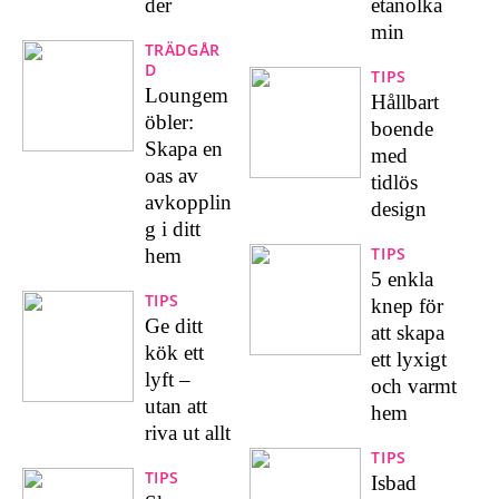
der
etanolka
min
TRÄDGÅR
D
TIPS
Loungem
Hållbart
öbler:
boende
Skapa en
med
oas av
tidlös
avkopplin
design
g i ditt
TIPS
hem
5 enkla
TIPS
knep för
Ge ditt
att skapa
kök ett
ett lyxigt
lyft –
och varmt
utan att
hem
riva ut allt
TIPS
TIPS
Isbad