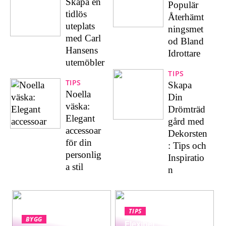
Skapa en
Populär
tidlös
Återhämt
uteplats
ningsmet
med Carl
od Bland
Hansens
Idrottare
utemöbler
TIPS
TIPS
Skapa
Noella
Din
väska:
Drömträd
Elegant
gård med
accessoar
Dekorsten
för din
: Tips och
personlig
Inspiratio
a stil
n
TIPS
BYGG
Flexibel