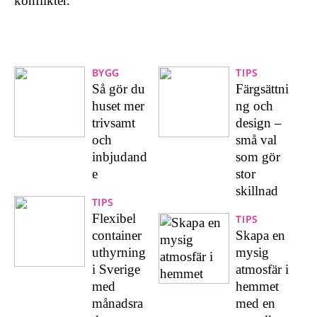
konflikter.
BYGG
TIPS
Så gör du
Färgsättni
huset mer
ng och
trivsamt
design –
och
små val
inbjudand
som gör
e
stor
skillnad
TIPS
Flexibel
TIPS
container
Skapa en
uthyrning
mysig
i Sverige
atmosfär i
med
hemmet
månadsra
med en