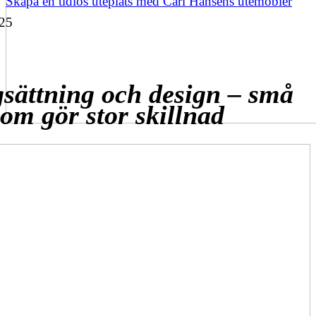
Skapa en tidlös uteplats med Carl Hansens utemöbler
25
sättning och design – små
som gör stor skillnad