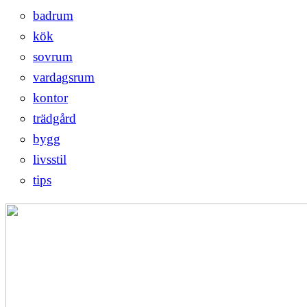
badrum
kök
sovrum
vardagsrum
kontor
trädgård
bygg
livsstil
tips