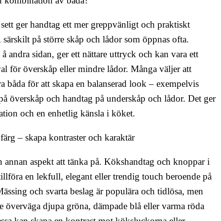
n kombination av båda?
 sett ger handtag ett mer greppvänligt och praktiskt
v, särskilt på större skåp och lådor som öppnas ofta.
å andra sidan, ger ett nättare uttryck och kan vara ett
al för överskåp eller mindre lådor. Många väljer att
 båda för att skapa en balanserad look – exempelvis
på överskåp och handtag på underskåp och lådor. Det ger
ation och en enhetlig känsla i köket.
ärg – skapa kontraster och karaktär
n annan aspekt att tänka på. Kökshandtag och knoppar i
tillföra en lekfull, elegant eller trendig touch beroende på
 Mässing och svarta beslag är populära och tidlösa, men
te överväga djupa gröna, dämpade blå eller varma röda
ssa kan skapa en kontrast mot köksluckorna eller