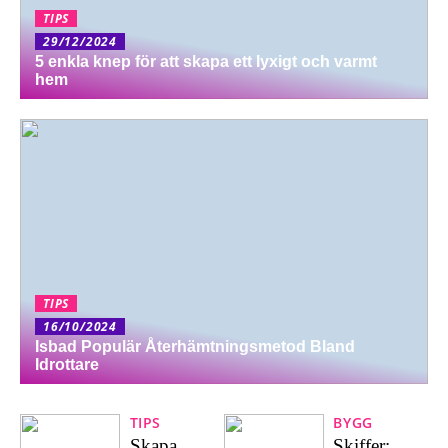
TIPS
29/12/2024
5 enkla knep för att skapa ett lyxigt och varmt
hem
TIPS
16/10/2024
Isbad Populär Återhämtningsmetod Bland
Idrottare
TIPS
BYGG
Skapa
Skiffer: