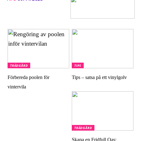
TRÄDGÅRD
TIPS
Förbereda poolen för
Tips – satsa på ett vinylgolv
vintervila
TRÄDGÅRD
Skapa en Fridfull Oas: