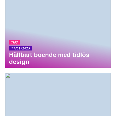
TIPS
11/01/2025
Hållbart boende med tidlös
design