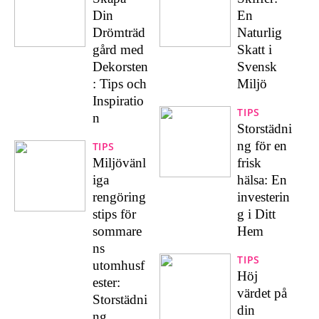
Din
En
Drömträd
Naturlig
gård med
Skatt i
Dekorsten
Svensk
: Tips och
Miljö
Inspiratio
TIPS
n
Storstädni
ng för en
TIPS
Miljövänl
frisk
iga
hälsa: En
rengöring
investerin
stips för
g i Ditt
sommare
Hem
ns
TIPS
utomhusf
Höj
ester:
värdet på
Storstädni
din
ng