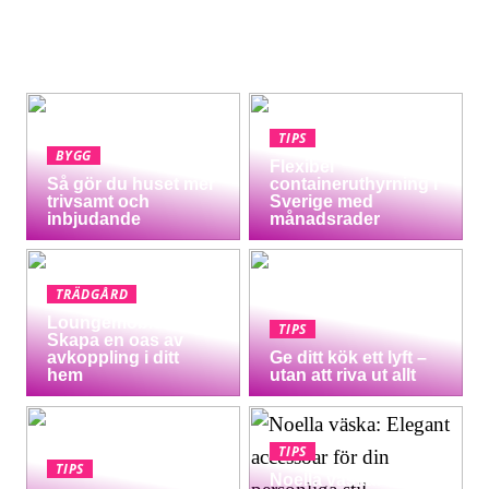
TIPS
BYGG
Flexibel
Så gör du huset mer
containeruthyrning i
trivsamt och
Sverige med
inbjudande
månadsrader
TRÄDGÅRD
Loungemöbler:
TIPS
Skapa en oas av
avkoppling i ditt
Ge ditt kök ett lyft –
hem
utan att riva ut allt
TIPS
TIPS
Noella väska: