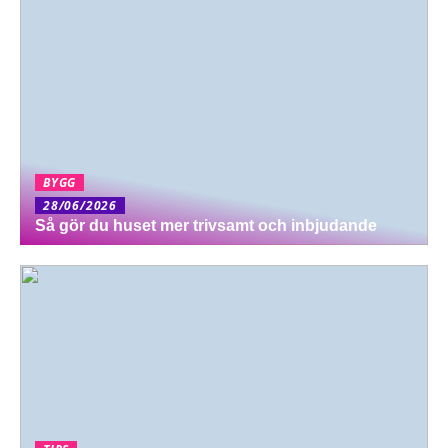
BYGG
28/06/2026
Så gör du huset mer trivsamt och inbjudande