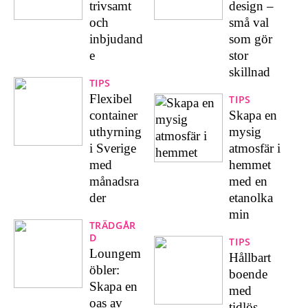
trivsamt
design –
och
små val
inbjudand
som gör
e
stor
skillnad
TIPS
Flexibel
TIPS
container
Skapa en
uthyrning
mysig
i Sverige
atmosfär i
med
hemmet
månadsra
med en
der
etanolka
min
TRÄDGÅR
D
TIPS
Loungem
Hållbart
öbler:
boende
Skapa en
med
oas av
tidlös