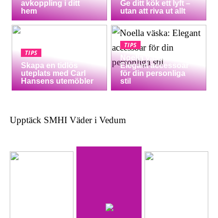
avkoppling i ditt
Ge ditt kök ett lyft –
hem
utan att riva ut allt
TIPS
TIPS
Noella väska:
Skapa en tidlös
Elegant accessoar
uteplats med Carl
för din personliga
Hansens utemöbler
stil
Upptäck SMHI Väder i Vedum