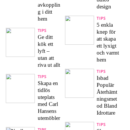
avkopplin
design
g i ditt
TIPS
hem
5 enkla
TIPS
knep för
Ge ditt
att skapa
kök ett
ett lyxigt
lyft –
och varmt
utan att
hem
riva ut allt
TIPS
TIPS
Isbad
Skapa en
Populär
tidlös
Återhämt
uteplats
ningsmet
med Carl
od Bland
Hansens
Idrottare
utemöbler
TIPS
TIPS