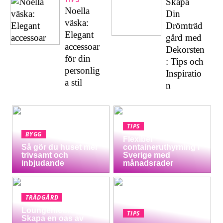
Skapa
Noella
Din
väska:
Drömträd
Elegant
gård med
accessoar
Dekorsten
för din
: Tips och
personlig
Inspiratio
a stil
n
TIPS
BYGG
Flexibel
Så gör du huset mer
containeruthyrning i
trivsamt och
Sverige med
inbjudande
månadsrader
TRÄDGÅRD
Loungemöbler:
TIPS
Skapa en oas av