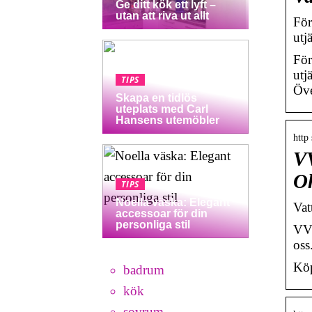
Ge ditt kök ett lyft –
utan att riva ut allt
För
utj
För
utj
TIPS
Öve
Skapa en tidlös
uteplats med Carl
Hansens utemöbler
http
VV
O
TIPS
Noella väska: Elegant
Vat
accessoar för din
personliga stil
VVS
oss
Köp
badrum
kök
sovrum