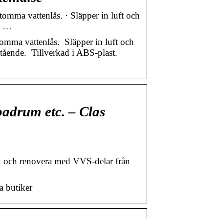
omma vattenlås. · Släpper in luft och
s …
mma vattenlås. Släpper in luft och
tående. Tillverkad i ABS-plast.
 badrum etc. – Clas
tt och renovera med VVS-delar från
a butiker