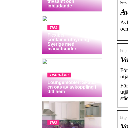
trivsamt och
http
inbjudande
Av
Avl
TIPS
och
Flexibel
containeruthyrning i
Sverige med
månadsrader
http
Va
För
TRÄDGÅRD
utj
Loungemöbler: Skapa
För
en oas av avkoppling i
utj
ditt hem
stå
http
TIPS
Va