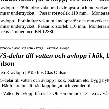
 avlopp. · Förhindrar vakuum i avloppsrör och motverkar t
ämnar undertrycket. · Passar rörstorlek 110 mm. · Montera
 avlopp. Förhindrar vakuum i avloppsrör och motverkar to
ämnar undertrycket. Passar rörstorlek 110 mm. Monteras s
rensstämmer med EN 12380.
 s://www.clasohlson.com › Bygg › Vatten-&-avlopp
S-delar till vatten och avlopp i kök,
hlson
ten & avlopp | Köp hos Clas Ohlson
-delar till vatten och avlopp i kök, badrum etc. Bygg ny
. Här hittar du allt från kopplingar och ventiler till …
 Vatten & avlopp från Clas Ohlson online eller i en av vår