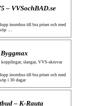
75 – VVSochBAD.se
pp inomhus till bra priser och med
 köp …
os Byggmax
, kopplingar, slangar, VVS-skruvar
pp inomhus till bra priser och med
köp i 30 dagar
utbud – K-Rauta