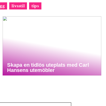
gg
livsstil
tips
Skapa en tidlös uteplats med Carl
Hansens utemöbler