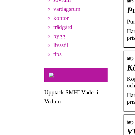
http
P
vardagsrum
kontor
Pur
trädgård
Han
bygg
pri
livsstil
tips
http
Kö
Köp
och
Upptäck SMHI Väder i
Han
Vedum
pri
http 
VV