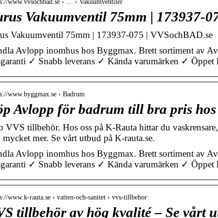
 s://www.vvsochbad.se › … › Vakuumventiler
urus Vakuumventil 75mm | 173937-0
us Vakuumventil 75mm | 173937-075 | VVSochBAD.se
dla Avlopp inomhus hos Byggmax. Brett sortiment av Avlo
sgaranti ✓ Snabb leverans ✓ Kända varumärken ✓ Öppet
 s://www.byggmax.se › Badrum
p Avlopp för badrum till bra pris h
 VVS tillbehör. Hos oss på K-Rauta hittar du vaskrensare
 mycket mer. Se vårt utbud på K-rauta.se.
dla Avlopp inomhus hos Byggmax. Brett sortiment av Avlo
sgaranti ✓ Snabb leverans ✓ Kända varumärken ✓ Öppet 
s://www.k-rauta.se › vatten-och-sanitet › vvs-tillbehor
S tillbehör av hög kvalité – Se vårt 