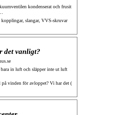
akuumventilen kondenserat och frusit
 …
, kopplingar, slangar, VVS-skruvar
 det vanligt?
hus.se
ra in luft och släpper inte ut luft
 på vinden för avloppet? Vi har det (
center