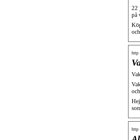
22 
på 
Köp
och
http
Va
Vak
Vak
och
Hej
som
http
Al