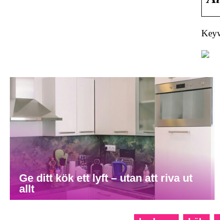
Keyw
Ge ditt kök ett lyft – utan att riva ut
allt