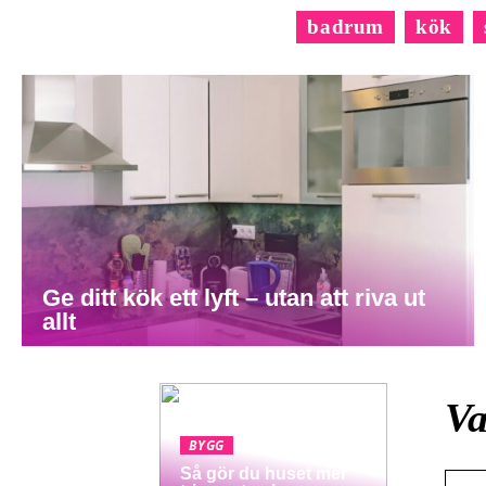
badrum
kök
Ge ditt kök ett lyft – utan att riva ut
allt
Va
BYGG
Så gör du huset mer