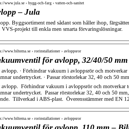
 s://www.jula.se › bygg-och-farg › vatten-och-sanitet
lopp – Jula
opp. Byggsortiment med sådant som håller ihop, färgsätter
 VVS-projekt till enkla men smarta förvaringslösningar.
 s://www.biltema.se › rorinstallationer › avloppsror
kuumventil för avlopp, 32/40/50 mm 
 avlopp. · Förhindrar vakuum i avloppsrör och motverkar t
ämnar undertrycket. · Passar rörstorlekar 32, 40 och 50 m
 avlopp. Förhindrar vakuum i avloppsrör och motverkar to
ämnar undertrycket. Passar rörstorlekar 32, 40 och 50 mm
ende. Tillverkad i ABS-plast. Överensstämmer med EN 1
 s://www.biltema.se › rorinstallationer › avloppsror
kuumventil för avlopp, 110 mm – Bil