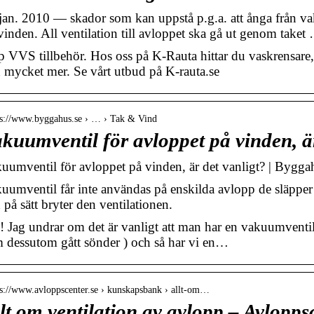
jan. 2010 — skador som kan uppstå p.g.a. att ånga från v
vinden. All ventilation till avloppet ska gå ut genom taket
 VVS tillbehör. Hos oss på K-Rauta hittar du vaskrensare
 mycket mer. Se vårt utbud på K-rauta.se
 s://www.byggahus.se › … › Tak & Vind
kuumventil för avloppet på vinden, är
uumventil för avloppet på vinden, är det vanligt? | Bygga
uumventil får inte användas på enskilda avlopp de släpper ba
 på sätt bryter den ventilationen.
! Jag undrar om det är vanligt att man har en vakuumventil
 dessutom gått sönder ) och så har vi en…
 s://www.avloppscenter.se › kunskapsbank › allt-om…
lt om ventilation av avlopp – Avlopps