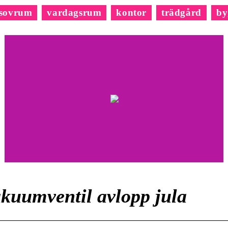
sovrum
vardagsrum
kontor
trädgård
by
kuumventil avlopp jula