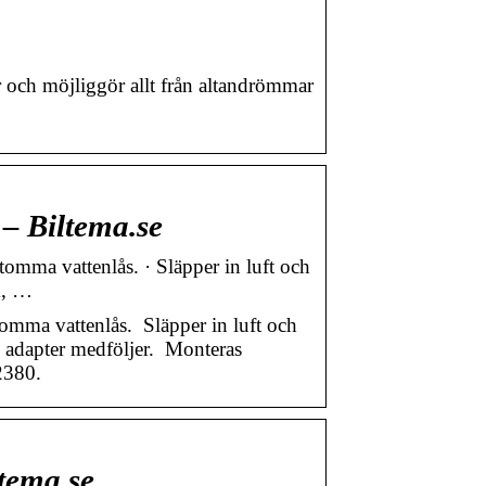
 och möjliggör allt från altandrömmar
– Biltema.se
omma vattenlås. · Släpper in luft och
m, …
mma vattenlås. Släpper in luft och
, adapter medföljer. Monteras
2380.
tema.se