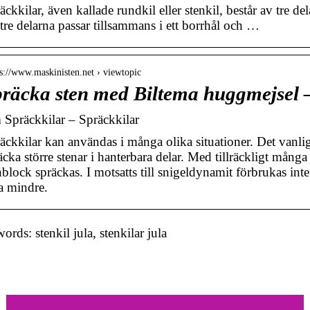
äckkilar, även kallade rundkil eller stenkil, består av tre d
tre delarna passar tillsammans i ett borrhål och …
 s://www.maskinisten.net › viewtopic
räcka sten med Biltema huggmejsel 
Spräckkilar – Spräckkilar
äckkilar kan användas i många olika situationer. Det vanli
äcka större stenar i hanterbara delar. Med tillräckligt många
nblock spräckas. I motsatts till snigeldynamit förbrukas int
a mindre.
rds: stenkil jula, stenkilar jula