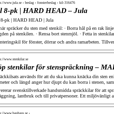
 s://www.jula.se › beslag › fonsterbeslag › kil-316476
l 8-pk | HARD HEAD – Jula
 8-pk | HARD HEAD | Jula
här spräcker du sten med stenkil: · Borra hål på en rak li
gden på stenkilen. · Rensa bort stenmjöl. · Fetta in stenkil
teringskil för fönster, dörrar och andra ramarbeten. Tillver
 s://www.stenkilar.se
öp stenkilar för stenspräckning –
äckkilsats används för att du ska kunna knäcka din sten en
meter och längd anger hur djupt du kan borra i stenen, sa
ererar svensktillverkade handsmidda spräckkilar för att spr
äggning, lantbruk och till privatpersoner. Ett miljövänligt a
 s://www.bauhaus.se › …