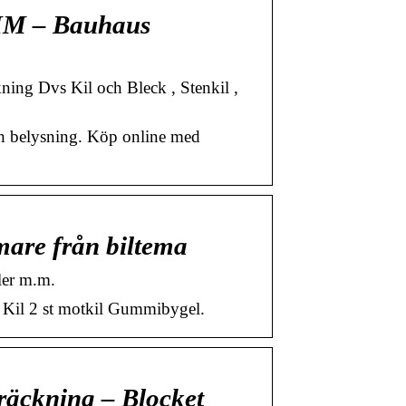
M – Bauhaus
ning Dvs Kil och Bleck , Stenkil ,
ch belysning. Köp online med
are från biltema
ler m.m.
r: Kil 2 st motkil Gummibygel.
räckning – Blocket