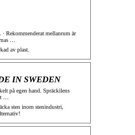
nje. · Rekommenderat mellanrum är
arnas …
kad av plast.
 MADE IN SWEDEN
kelt på egen hand. Spräckilens
mt …
äcka sten inom stenindustri,
lternativ!