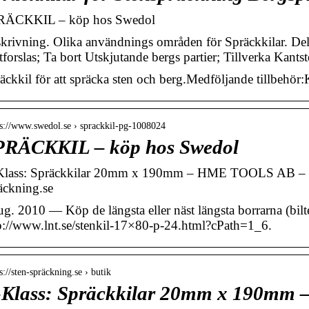
RÄCKKIL – köp hos Swedol
krivning. Olika användnings områden för Spräckkilar. Del
tforslas; Ta bort Utskjutande bergs partier; Tillverka Kant
äckkil för att spräcka sten och berg.Medföljande tillbehö
 s://www.swedol.se › sprackkil-pg-1008024
PRÄCKKIL – köp hos Swedol
lass: Spräckkilar 20mm x 190mm – HME TOOLS AB – S
äckning.se
ug. 2010 — Köp de längsta eller näst längsta borrarna (bil
p://www.lnt.se/stenkil-17×80-p-24.html?cPath=1_6.
s://sten-spräckning.se › butik
-Klass: Spräckkilar 20mm x 190mm 