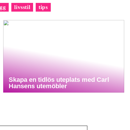
gg
livsstil
tips
Skapa en tidlös uteplats med Carl
Hansens utemöbler