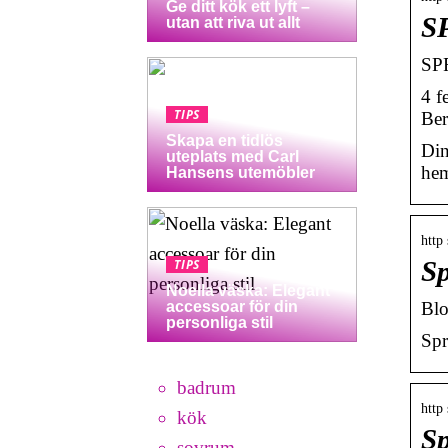
Ge ditt kök ett lyft –
S
utan att riva ut allt
SP
4 f
TIPS
Ber
Skapa en tidlös
Din
uteplats med Carl
hem
Hansens utemöbler
http
Sp
TIPS
Noella väska: Elegant
Blo
accessoar för din
personliga stil
Spr
badrum
http
kök
Sp
sovrum