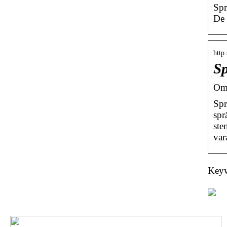
Spr
De 
http
Sp
Om 
Spr
spr
ste
var
Keywo