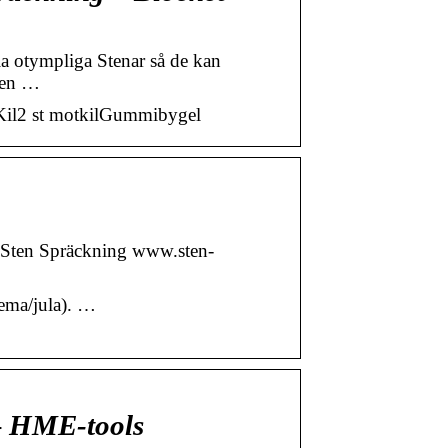
a otympliga Stenar så de kan
sten …
r:Kil2 st motkilGummibygel
ten Spräckning www.sten-
tema/jula). …
– HME-tools