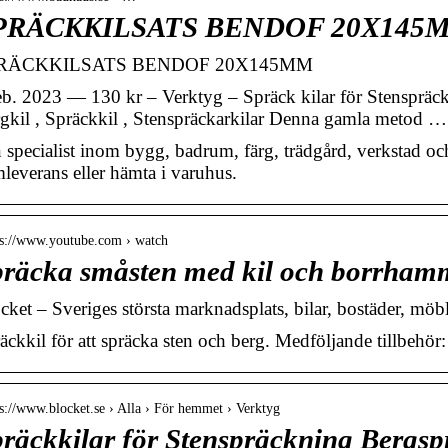
PRÄCKKILSATS BENDOF 20X145M
RÄCKKILSATS BENDOF 20X145MM
eb. 2023 — 130 kr – Verktyg – Spräck kilar för Stenspräck
gkil , Spräckkil , Stenspräckarkilar Denna gamla metod …
 specialist inom bygg, badrum, färg, trädgård, verkstad o
leverans eller hämta i varuhus.
 s://www.youtube.com › watch
räcka småsten med kil och borrhamm
cket – Sveriges största marknadsplats, bilar, bostäder, möb
äckkil för att spräcka sten och berg. Medföljande tillbehö
 s://www.blocket.se › Alla › För hemmet › Verktyg
räckkilar för Stenspräckning Bergsp