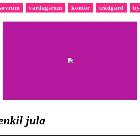
sovrum
vardagsrum
kontor
trädgård
by
enkil jula