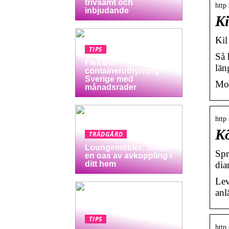
trivsamt och
http
inbjudande
Ki
Kil
TIPS
Så 
Flexibel
län
containeruthyrning i
Sverige med
Mon
månadsrader
http
K
TRÄDGÅRD
Loungemöbler: Skapa
Spr
en oas av avkoppling i
dia
ditt hem
Lev
anl
TIPS
http