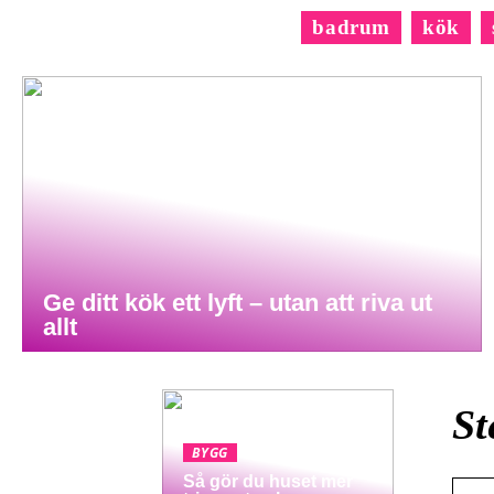
badrum
kök
Ge ditt kök ett lyft – utan att riva ut
allt
St
BYGG
Så gör du huset mer