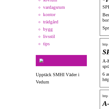
SP
vardagsrum
kontor
Bes
bor
trädgård
Spr
bygg
livsstil
tips
http
S
A-K
spr
6 a
Upptäck SMHI Väder i
htt
Vedum
http 
A