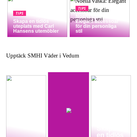
TIPS
TIPS
Noella väska:
Skapa en tidlös
Elegant accessoar
uteplats med Carl
för din personliga
Hansens utemöbler
stil
Upptäck SMHI Väder i Vedum
Skapa
en tidlös