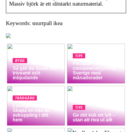
Massiv björk är ett slitstarkt naturmaterial.
Keywords: snurrpall ikea
TIPS
BYGG
Flexibel
Så gör du huset mer
containeruthyrning i
trivsamt och
Sverige med
inbjudande
månadsrader
TRÄDGÅRD
Loungemöbler:
TIPS
Skapa en oas av
avkoppling i ditt
Ge ditt kök ett lyft –
hem
utan att riva ut allt