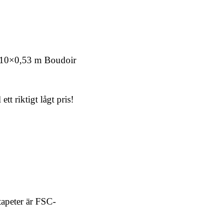
e 10×0,53 m Boudoir
tt riktigt lågt pris!
tapeter är FSC-