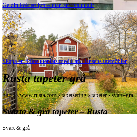
Ge ditt kök ett lyft – utan att riva ut allt
Skapa en tidlös uteplats med Carl Hansens utemöbler
Rusta tapeter grå
http s://www.rusta.com › tapetsering › tapeter › svart–gra
Svarta & grå tapeter – Rusta
Svart & grå