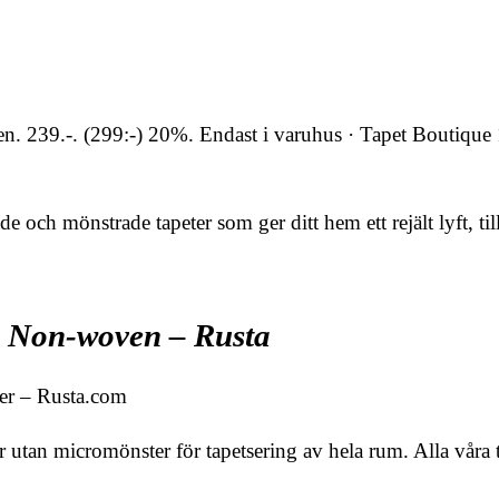
. 239.-. (299:-) 20%. Endast i varuhus · Tapet Boutiqu
e och mönstrade tapeter som ger ditt hem ett rejält lyft, till e
å Non-woven – Rusta
er – Rusta.com
r utan micromönster för tapetsering av hela rum. Alla våra 