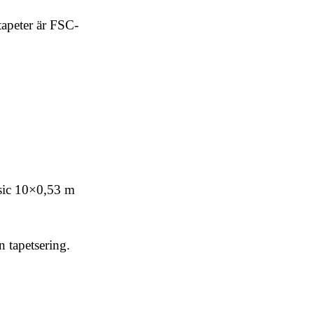
tapeter är FSC-
ssic 10×0,53 m
n tapetsering.