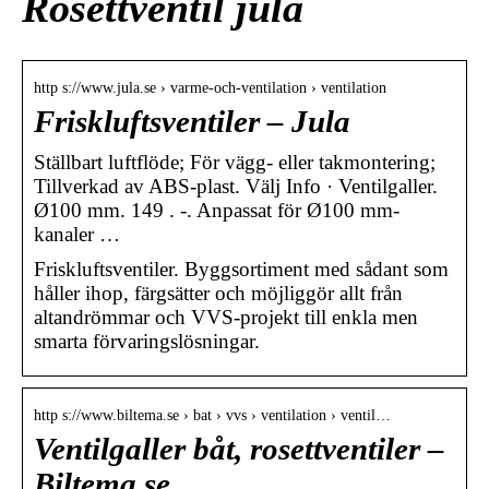
Rosettventil jula
http s://www.jula.se › varme-och-ventilation › ventilation
Friskluftsventiler – Jula
Ställbart luftflöde; För vägg- eller takmontering;
Tillverkad av ABS-plast. Välj Info · Ventilgaller.
Ø100 mm. 149 . -. Anpassat för Ø100 mm-
kanaler …
Friskluftsventiler. Byggsortiment med sådant som
håller ihop, färgsätter och möjliggör allt från
altandrömmar och VVS-projekt till enkla men
smarta förvaringslösningar.
http s://www.biltema.se › bat › vvs › ventilation › ventil…
Ventilgaller båt, rosettventiler –
Biltema.se