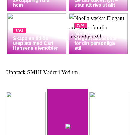
avkoppling i ditt
Ge ditt kök ett lyft –
hem
utan att riva ut allt
TIPS
TIPS
Noella väska:
Skapa en tidlös
Elegant accessoar
uteplats med Carl
för din personliga
Hansens utemöbler
stil
Upptäck SMHI Väder i Vedum