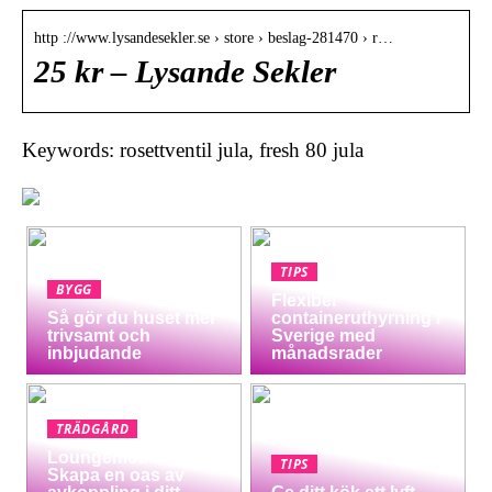
http ://www.lysandesekler.se › store › beslag-281470 › r…
25 kr – Lysande Sekler
Keywords: rosettventil jula, fresh 80 jula
TIPS
BYGG
Flexibel
Så gör du huset mer
containeruthyrning i
trivsamt och
Sverige med
inbjudande
månadsrader
TRÄDGÅRD
Loungemöbler:
TIPS
Skapa en oas av