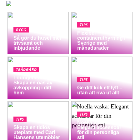
TIPS
BYGG
Flexibel
Så gör du huset mer
containeruthyrning i
trivsamt och
Sverige med
inbjudande
månadsrader
TRÄDGÅRD
Loungemöbler:
TIPS
Skapa en oas av
avkoppling i ditt
Ge ditt kök ett lyft –
hem
utan att riva ut allt
TIPS
TIPS
Noella väska:
Skapa en tidlös
Elegant accessoar
uteplats med Carl
för din personliga
Hansens utemöbler
stil