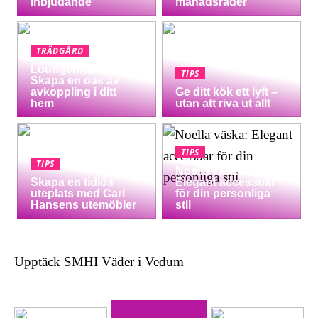
inbjudande
månadsrader
TRÄDGÅRD
Loungemöbler:
TIPS
Skapa en oas av
avkoppling i ditt
Ge ditt kök ett lyft –
hem
utan att riva ut allt
TIPS
TIPS
Noella väska:
Skapa en tidlös
Elegant accessoar
uteplats med Carl
för din personliga
Hansens utemöbler
stil
Upptäck SMHI Väder i Vedum