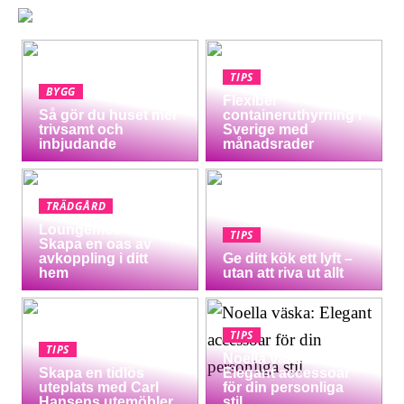
TIPS
BYGG
Flexibel
Så gör du huset mer
containeruthyrning i
trivsamt och
Sverige med
inbjudande
månadsrader
TRÄDGÅRD
Loungemöbler:
TIPS
Skapa en oas av
avkoppling i ditt
Ge ditt kök ett lyft –
hem
utan att riva ut allt
TIPS
TIPS
Noella väska:
Skapa en tidlös
Elegant accessoar
uteplats med Carl
för din personliga
Hansens utemöbler
stil