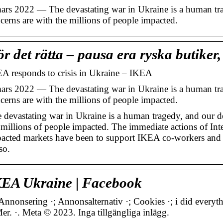
ars 2022 — The devastating war in Ukraine is a human tr
cerns are with the millions of people impacted.
r det rätta – pausa era ryska butiker
A responds to crisis in Ukraine – IKEA
ars 2022 — The devastating war in Ukraine is a human tr
cerns are with the millions of people impacted.
 devastating war in Ukraine is a human tragedy, and our 
 millions of people impacted. The immediate actions of Int
acted markets have been to support IKEA co-workers and th
so.
EA Ukraine | Facebook
nnonsering ·; Annonsalternativ ·; Cookies ·; i did everythin
Mer. ·. Meta © 2023. Inga tillgängliga inlägg.