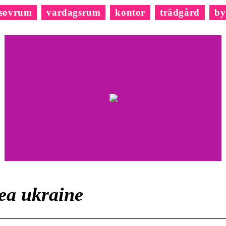
sovrum
vardagsrum
kontor
trädgård
by
ea ukraine