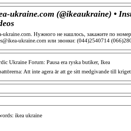
ea-ukraine.com (@ikeaukraine) • In
deos
a-ukraine.com. Нужного не нашлось, закажите по номер
es@ikea-ukraine.com или звонки: (044)2540714 (066)2
dic Ukraine Forum: Pausa era ryska butiker, Ikea
attörerna: Att inte agera är att ge sitt medgivande till kriget
ords: ikea ukraine