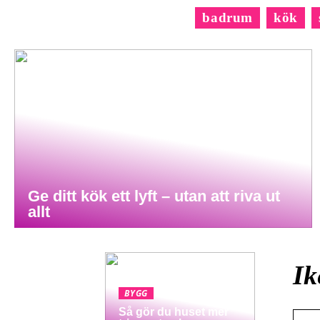
badrum
kök
Ge ditt kök ett lyft – utan att riva ut
allt
Ik
BYGG
Så gör du huset mer