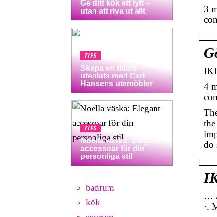
Ge ditt kök ett lyft –
3 m
utan att riva ut allt
con
Gö
TIPS
Skapa en tidlös
IKE
uteplats med Carl
Hansens utemöbler
4 m
con
The
the
TIPS
imp
Noella väska: Elegant
do 
accessoar för din
personliga stil
IK
badrum
… A
kök
·. 
sovrum