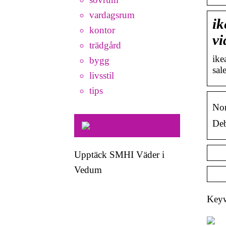
vardagsrum
ik
kontor
vi
trädgård
ike
bygg
sal
livsstil
tips
Nor
Deb
Upptäck SMHI Väder i
Vedum
Keyw