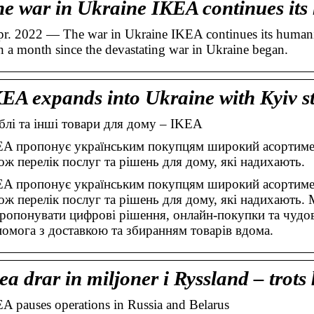
e war in Ukraine IKEA continues its
pr. 2022 — The war in Ukraine IKEA continues its humani
n a month since the devastating war in Ukraine began.
EA expands into Ukraine with Kyiv s
лі та інші товари для дому – IKEA
A пропонує українським покупцям широкий асортимен
ож перелік послуг та рішень для дому, які надихають.
A пропонує українським покупцям широкий асортимен
ож перелік послуг та рішень для дому, які надихають.
ропонувати цифрові рішення, онлайн-покупки та чудов
омога з доставкою та збиранням товарів вдома.
ea drar in miljoner i Ryssland – trots
A pauses operations in Russia and Belarus