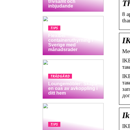
Th
trivsamt och
inbjudande
8 a
tha
TIPS
Flexibel
IK
containeruthyrning i
Sverige med
månadsrader
Меб
IKE
так
IKE
TRÄDGÅRD
так
Loungemöbler: Skapa
зап
en oas av avkoppling i
ditt hem
доп
Ik
TIPS
IKE