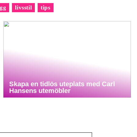
gg
livsstil
tips
Skapa en tidlös uteplats med Carl
Hansens utemöbler