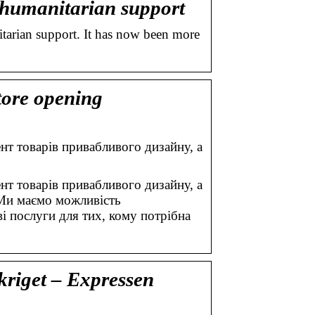
 humanitarian support
tarian support. It has now been more
tore opening
т товарів привабливого дизайну, а
т товарів привабливого дизайну, а
 Ми маємо можливість
і послуги для тих, кому потрібна
 kriget – Expressen