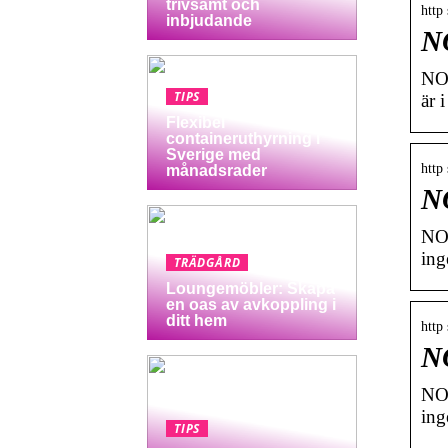
trivsamt och
http
inbjudande
NO
NOR
TIPS
är 
Flexibel
containeruthyrning i
Sverige med
http
månadsrader
NO
NOR
ing
TRÄDGÅRD
Loungemöbler: Skapa
en oas av avkoppling i
ditt hem
http
NO
NOR
ing
TIPS