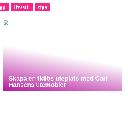
gg
livsstil
tips
Skapa en tidlös uteplats med Carl
Hansens utemöbler