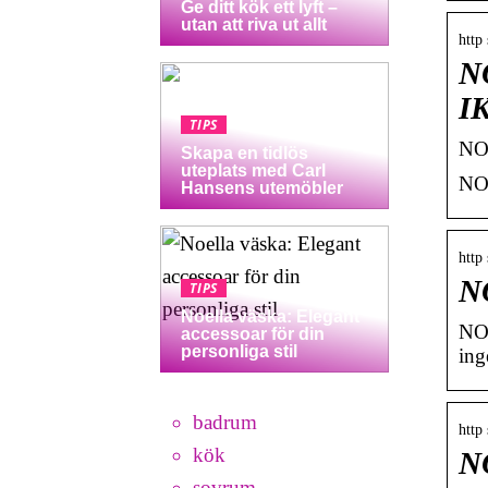
Ge ditt kök ett lyft –
utan att riva ut allt
http
NO
I
TIPS
NOR
Skapa en tidlös
uteplats med Carl
NOR
Hansens utemöbler
http
NO
TIPS
Noella väska: Elegant
NOR
accessoar för din
personliga stil
ing
badrum
http
kök
NO
sovrum