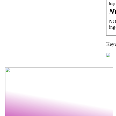
http
NO
NOR
ing
Keyw