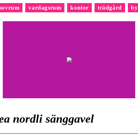
sovrum
vardagsrum
kontor
trädgård
by
ea nordli sänggavel