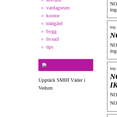
NOR
vardagsrum
ing
kontor
trädgård
http
bygg
NO
livsstil
NOR
tips
ing
http
NO
Upptäck SMHI Väder i
I
Vedum
NOR
NOR