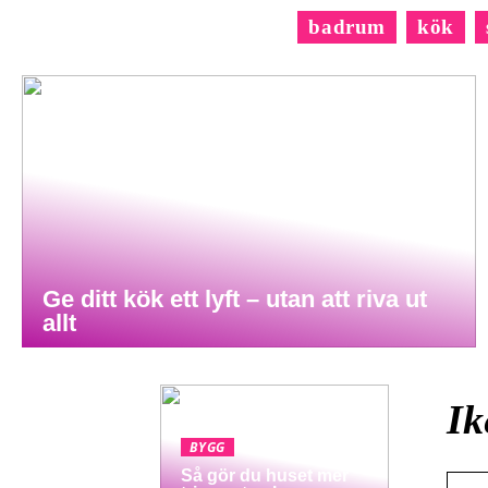
badrum
kök
Ge ditt kök ett lyft – utan att riva ut
allt
Ik
BYGG
Så gör du huset mer