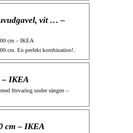
vudgavel, vit … –
200 cm – IKEA
0 cm. En perfekt kombination!.
m – IKEA
med förvaring under sängen –
60 cm – IKEA