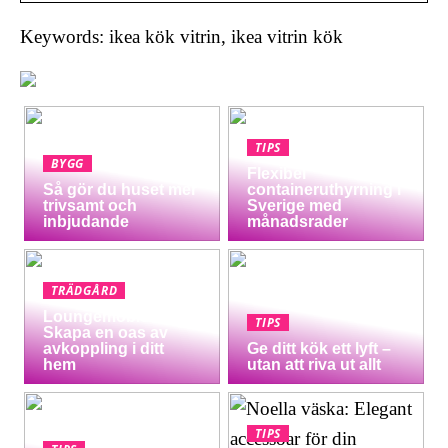
Keywords: ikea kök vitrin, ikea vitrin kök
TIPS
BYGG
Flexibel
Så gör du huset mer
containeruthyrning i
trivsamt och
Sverige med
inbjudande
månadsrader
TRÄDGÅRD
Loungemöbler:
TIPS
Skapa en oas av
avkoppling i ditt
Ge ditt kök ett lyft –
hem
utan att riva ut allt
TIPS