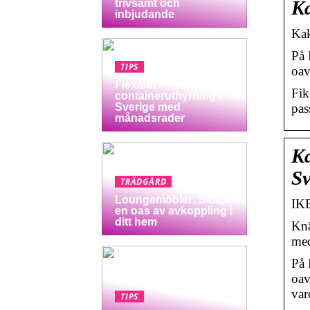
Ka
trivsamt och
inbjudande
Kak
På 
TIPS
oav
Flexibel
Fik
containeruthyrning i
pas
Sverige med
månadsrader
Ka
Sv
TRÄDGÅRD
Loungemöbler: Skapa
IKE
en oas av avkoppling i
ditt hem
Knä
med
På 
oav
var
TIPS