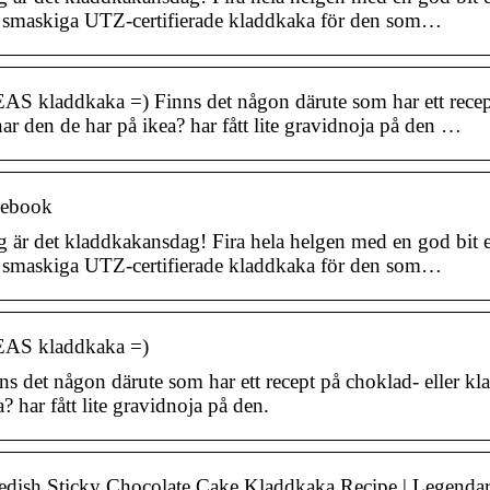
 smaskiga UTZ-certifierade kladdkaka för den som…
AS kladdkaka =) Finns det någon därute som har ett recep
nar den de har på ikea? har fått lite gravidnoja på den …
cebook
g är det kladdkakansdag! Fira hela helgen med en god bit 
 smaskiga UTZ-certifierade kladdkaka för den som…
AS kladdkaka =)
ns det någon därute som har ett recept på choklad- eller k
a? har fått lite gravidnoja på den.
dish Sticky Chocolate Cake Kladdkaka Recipe | Legenda