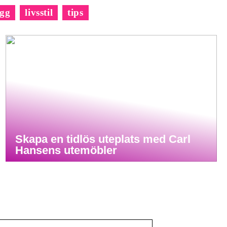
gg
livsstil
tips
Skapa en tidlös uteplats med Carl
Hansens utemöbler