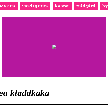
sovrum
vardagsrum
kontor
trädgård
by
ea kladdkaka