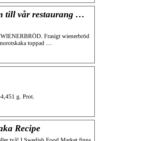
ll vår restaurang …
 ; WIENERBRÖD. Frasigt wienerbröd
 morotskaka toppad …
4,451 g. Prot.
aka Recipe
eller två! I Swedish Food Market finns