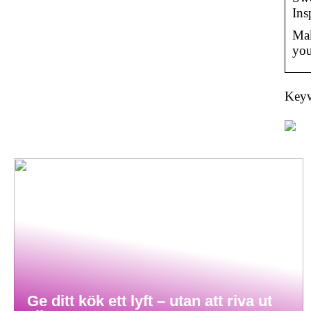
Ins
Mak
yo
Keyw
Ge ditt kök ett lyft – utan att riva ut