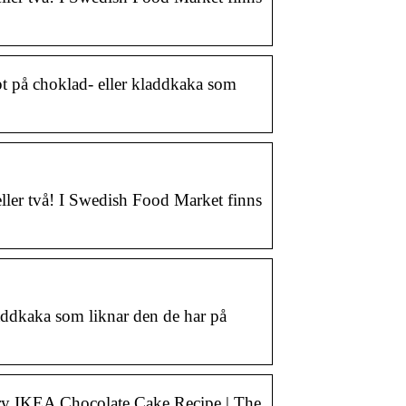
t på choklad- eller kladdkaka som
eller två! I Swedish Food Market finns
laddkaka som liknar den de har på
ry IKEA Chocolate Cake Recipe | The