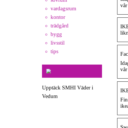
vår
vardagsrum
kontor
trädgård
IKE
lik
bygg
livsstil
tips
Fa
Ida
vår
Upptäck SMHI Väder i
IKE
Vedum
Fin
ike
Swe