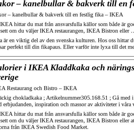
kor – kanelbullar & bakverk till en f
or – kanelbullar & bakverk till en festlig fika – IKEA
IKEA hittar du mat från ansvarsfulla källor som både är god 
sett om du väljer IKEA restaurangen, IKEA Bistron eller 
a är en viktig del av den svenska kulturen. Hos oss hittar
sar perfekt till din fikapaus. Eller varför inte lyxa till det
lorier i IKEA Kladdkaka och närings
erige
A Restaurang och Bistro – IKEA
ckig chokladkaka ; Artikelnummer305.168.51 ; Gå med i I
 erbjudanden, inspiration och massor av aktiviteter i vår
IKEA hittar du mat från ansvarsfulla källor som både är god 
sett om du väljer IKEA restaurangen, IKEA Bistron eller at
orna från IKEA Swedish Food Market.