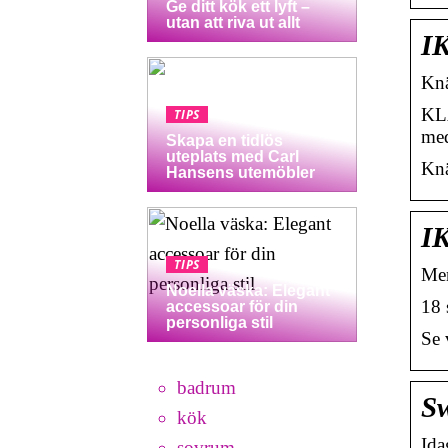
Ge ditt kök ett lyft –
utan att riva ut allt
I
Knä
KLA
TIPS
med
Skapa en tidlös
uteplats med Carl
Knä
Hansens utemöbler
IK
TIPS
Men
Noella väska: Elegant
18 
accessoar för din
personliga stil
Se 
badrum
Sw
kök
Ida
sovrum