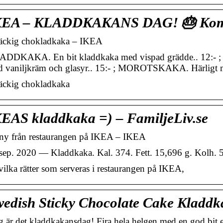
KEA – KLADDKAKANS DAG! 🎂 Kom ti
ckig chokladkaka – IKEA
DDKAKA. En bit kladdkaka med vispad grädde.​. 12:-
 vaniljkräm och glasyr.​. 15:-​ ; MOROTSKAKA. Härligt
ckig chokladkaka
EAS kladdkaka =) – FamiljeLiv.se
y från restaurangen på IKEA – IKEA
sep. 2020 — Kladdkaka. Kal. 374. Fett. 15,696 g. Kolh. 5
vilka rätter som serveras i restaurangen på IKEA,
edish Sticky Chocolate Cake Kladdk
g är det kladdkakansdag! Fira hela helgen med en god bit 