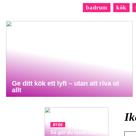
badrum
kök
Ge ditt kök ett lyft – utan att riva ut
allt
Ik
BYGG
Så gör du huset mer