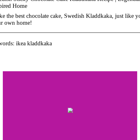
pired Home
e the best chocolate cake, Swedish Kladdkaka, just like y
ur own home!
ords: ikea kladdkaka