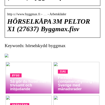
http s://www.byggmax.fi › … › Arbetskläder
HÖRSELKÅPA 3M PELTOR
X1 (27637) Byggmax.fisv
Keywords: hörselskydd byggmax
TIPS
BYGG
Flexibel
Så gör du huset mer
containeruthyrning i
trivsamt och
Sverige med
inbjudande
månadsrader