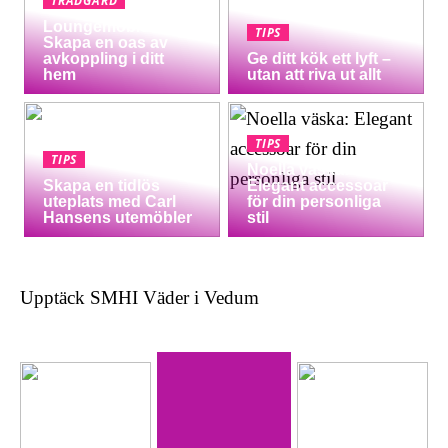
TRÄDGÅRD
Loungemöbler:
TIPS
Skapa en oas av
avkoppling i ditt
Ge ditt kök ett lyft –
hem
utan att riva ut allt
TIPS
TIPS
Noella väska:
Skapa en tidlös
Elegant accessoar
uteplats med Carl
för din personliga
Hansens utemöbler
stil
Upptäck SMHI Väder i Vedum