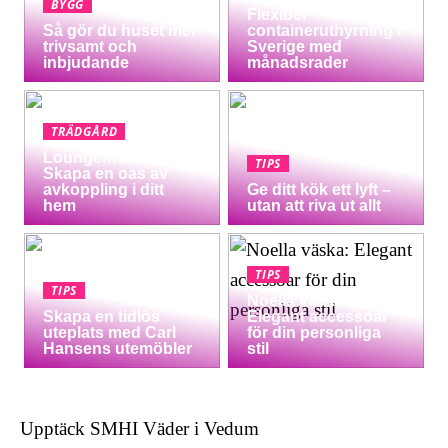
BYGG
Flexibel
Så gör du huset mer
containeruthyrning i
trivsamt och
Sverige med
inbjudande
månadsrader
TRÄDGÅRD
Loungemöbler:
TIPS
Skapa en oas av
avkoppling i ditt
Ge ditt kök ett lyft –
hem
utan att riva ut allt
TIPS
TIPS
Noella väska:
Skapa en tidlös
Elegant accessoar
uteplats med Carl
för din personliga
Hansens utemöbler
stil
Upptäck SMHI Väder i Vedum