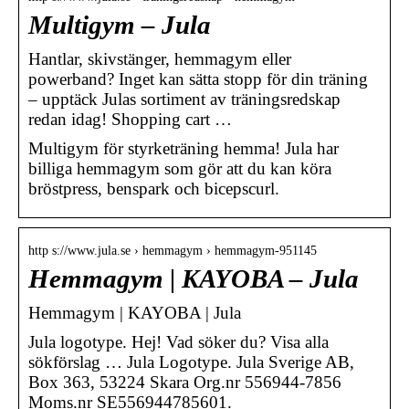
Multigym – Jula
Hantlar, skivstänger, hemmagym eller
powerband? Inget kan sätta stopp för din träning
– upptäck Julas sortiment av träningsredskap
redan idag! Shopping cart …
Multigym för styrketräning hemma! Jula har
billiga hemmagym som gör att du kan köra
bröstpress, benspark och bicepscurl.
http s://www.jula.se › hemmagym › hemmagym-951145
Hemmagym | KAYOBA – Jula
Hemmagym | KAYOBA | Jula
Jula logotype. Hej! Vad söker du? Visa alla
sökförslag … Jula Logotype. Jula Sverige AB,
Box 363, 53224 Skara Org.nr 556944-7856
Moms.nr SE556944785601.