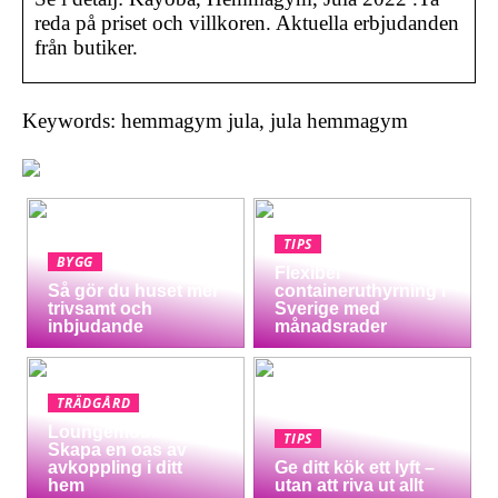
reda på priset och villkoren. Aktuella erbjudanden
från butiker.
Keywords: hemmagym jula, jula hemmagym
TIPS
BYGG
Flexibel
Så gör du huset mer
containeruthyrning i
trivsamt och
Sverige med
inbjudande
månadsrader
TRÄDGÅRD
Loungemöbler:
TIPS
Skapa en oas av
avkoppling i ditt
Ge ditt kök ett lyft –
hem
utan att riva ut allt