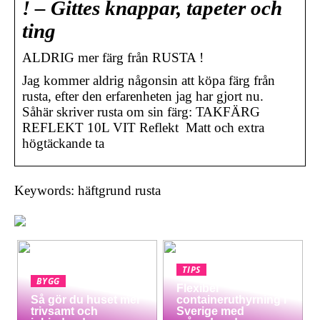
! – Gittes knappar, tapeter och
ting
ALDRIG mer färg från RUSTA !
Jag kommer aldrig någonsin att köpa färg från
rusta, efter den erfarenheten jag har gjort nu.
Såhär skriver rusta om sin färg: TAKFÄRG
REFLEKT 10L VIT Reflekt Matt och extra
högtäckande ta
Keywords: häftgrund rusta
TIPS
BYGG
Flexibel
Så gör du huset mer
containeruthyrning i
trivsamt och
Sverige med