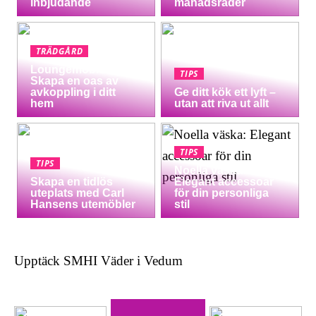
inbjudande
månadsrader
TRÄDGÅRD
Loungemöbler:
TIPS
Skapa en oas av
avkoppling i ditt
Ge ditt kök ett lyft –
hem
utan att riva ut allt
TIPS
TIPS
Noella väska:
Skapa en tidlös
Elegant accessoar
uteplats med Carl
för din personliga
Hansens utemöbler
stil
Upptäck SMHI Väder i Vedum