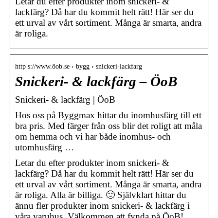
Letar du efter produkter inom snickeri- &
lackfärg? Då har du kommit helt rätt! Här ser du
ett urval av vårt sortiment. Många är smarta, andra
är roliga.
http s://www.öob.se › bygg › snickeri-lackfarg
Snickeri- & lackfärg – ÖoB
Snickeri- & lackfärg | ÖoB
Hos oss på Byggmax hittar du inomhusfärg till ett
bra pris. Med färger från oss blir det roligt att måla
om hemma och vi har både inomhus- och
utomhusfärg …
Letar du efter produkter inom snickeri- &
lackfärg? Då har du kommit helt rätt! Här ser du
ett urval av vårt sortiment. Många är smarta, andra
är roliga. Alla är billiga. 🙂 Självklart hittar du
ännu fler produkter inom snickeri- & lackfärg i
våra varuhus. Välkommen att fynda på ÖoB!