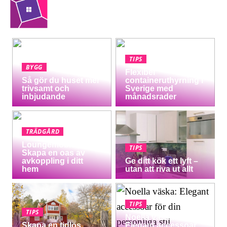
TIPS
BYGG
Flexibel
Så gör du huset mer
containeruthyrning i
trivsamt och
Sverige med
inbjudande
månadsrader
TRÄDGÅRD
Loungemöbler:
TIPS
Skapa en oas av
avkoppling i ditt
Ge ditt kök ett lyft –
hem
utan att riva ut allt
TIPS
TIPS
Noella väska:
Skapa en tidlös
Elegant accessoar