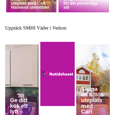
uteplats med Carl
för din personliga
Hansens utemöbler
stil
Upptäck SMHI Väder i Vedum
Skapa
en tidlös
Ge ditt
uteplats
kök ett
med
lyft –
Carl