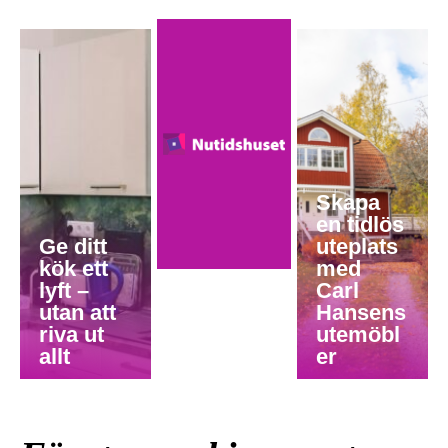
Skapa
en tidlös
Ge ditt
uteplats
kök ett
med
lyft –
Carl
utan att
Hansens
riva ut
utemöbl
allt
er