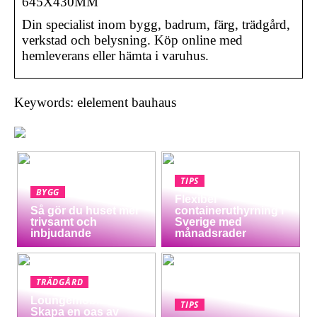
645X430MM
Din specialist inom bygg, badrum, färg, trädgård,
verkstad och belysning. Köp online med
hemleverans eller hämta i varuhus.
Keywords: elelement bauhaus
TIPS
BYGG
Flexibel
Så gör du huset mer
containeruthyrning i
trivsamt och
Sverige med
inbjudande
månadsrader
TRÄDGÅRD
Loungemöbler:
TIPS
Skapa en oas av