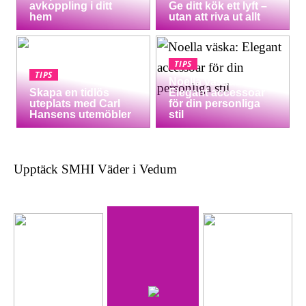
avkoppling i ditt
Ge ditt kök ett lyft –
hem
utan att riva ut allt
TIPS
TIPS
Noella väska:
Skapa en tidlös
Elegant accessoar
uteplats med Carl
för din personliga
Hansens utemöbler
stil
Upptäck SMHI Väder i Vedum