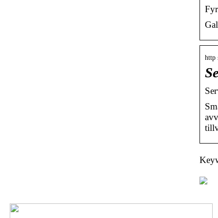
Fyr
Gal
http
Se
Ser
Sma
avv
til
Keywo