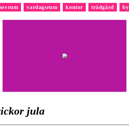
sovrum
vardagsrum
kontor
trädgård
by
ickor jula