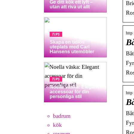
Ge ditt kök ett lyft –
Bri
utan att riva ut allt
Ros
http
TIPS
Bå
Skapa en tidlös
uteplats med Carl
Hansens utemöbler
Båt
Fyr
Ros
TIPS
Noella väska: Elegant
accessoar för din
http
personliga stil
Bå
Båt
badrum
Fyr
kök
Ros
sovrum