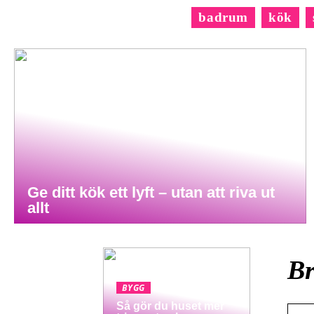
badrum
kök
Ge ditt kök ett lyft – utan att riva ut
allt
Br
BYGG
Så gör du huset mer