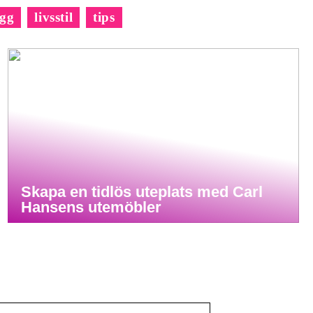
gg
livsstil
tips
Skapa en tidlös uteplats med Carl
Hansens utemöbler