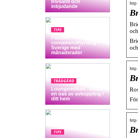
trivsamt och
http
inbjudande
Br
Bri
TIPS
och
Flexibel
Bri
containeruthyrning i
och
Sverige med
månadsrader
http
Br
TRÄDGÅRD
Ros
Loungemöbler: Skapa
en oas av avkoppling i
För
ditt hem
http
Br
TIPS