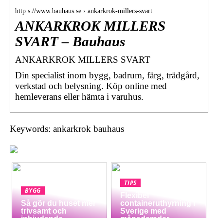
http s://www.bauhaus.se › ankarkrok-millers-svart
ANKARKROK MILLERS
SVART – Bauhaus
ANKARKROK MILLERS SVART
Din specialist inom bygg, badrum, färg, trädgård,
verkstad och belysning. Köp online med
hemleverans eller hämta i varuhus.
Keywords: ankarkrok bauhaus
TIPS
BYGG
Flexibel
Så gör du huset mer
containeruthyrning i
trivsamt och
Sverige med