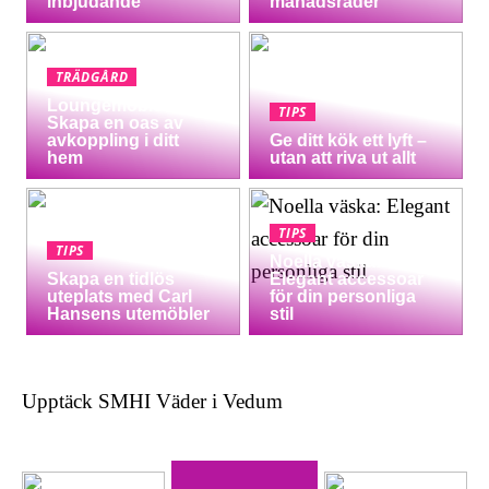
inbjudande
månadsrader
TRÄDGÅRD
Loungemöbler:
TIPS
Skapa en oas av
avkoppling i ditt
Ge ditt kök ett lyft –
hem
utan att riva ut allt
TIPS
TIPS
Noella väska:
Skapa en tidlös
Elegant accessoar
uteplats med Carl
för din personliga
Hansens utemöbler
stil
Upptäck SMHI Väder i Vedum