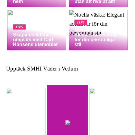
hem
utan att riva ut allt
TIPS
TIPS
Noella väska:
Skapa en tidlös
Elegant accessoar
uteplats med Carl
för din personliga
Hansens utemöbler
stil
Upptäck SMHI Väder i Vedum