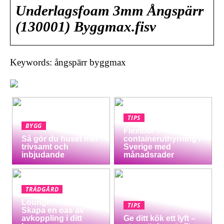
Underlagsfoam 3mm Ångspärr
(130001) Byggmax.fisv
Keywords: ångspärr byggmax
TIPS
BYGG
Flexibel
Så gör du huset mer
containeruthyrning i
trivsamt och
Sverige med
inbjudande
månadsrader
TRÄDGÅRD
Loungemöbler:
TIPS
Skapa en oas av
avkoppling i ditt
Ge ditt kök ett lyft –